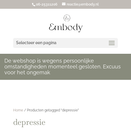
06-25311206
reactie@embody.nl
Selecteer een pagina
De webshop is wegens persoonlijke
omstandigheden momenteel gesloten. Excuus
voor het ongemak
Home
/ Producten getagged “depressie”
depressie