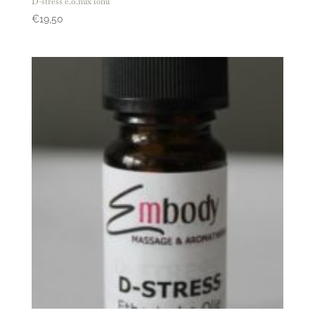
D-stress e.o.mix 10ml
€
19,50